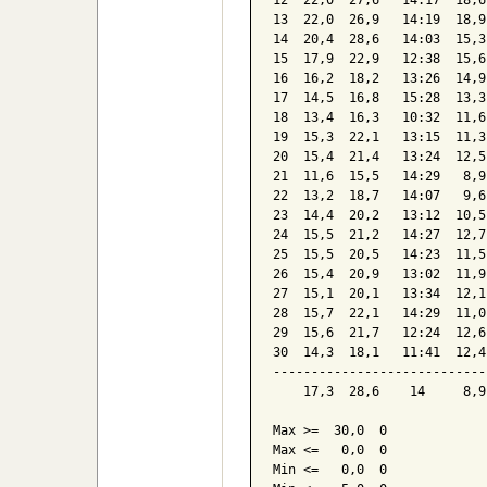
10  19,9  22,9   13:08  16,6
11  20,7  24,1   14:55  18,4
12  22,0  27,6   14:17  18,6
13  22,0  26,9   14:19  18,9
14  20,4  28,6   14:03  15,3
15  17,9  22,9   12:38  15,6
16  16,2  18,2   13:26  14,9
17  14,5  16,8   15:28  13,3
18  13,4  16,3   10:32  11,6
19  15,3  22,1   13:15  11,3
20  15,4  21,4   13:24  12,5
21  11,6  15,5   14:29   8,9
22  13,2  18,7   14:07   9,6
23  14,4  20,2   13:12  10,5
24  15,5  21,2   14:27  12,7
25  15,5  20,5   14:23  11,5
26  15,4  20,9   13:02  11,9
27  15,1  20,1   13:34  12,1
28  15,7  22,1   14:29  11,0
29  15,6  21,7   12:24  12,6
30  14,3  18,1   11:41  12,4
----------------------------
    17,3  28,6    14     8,9
Max >=  30,0  0
