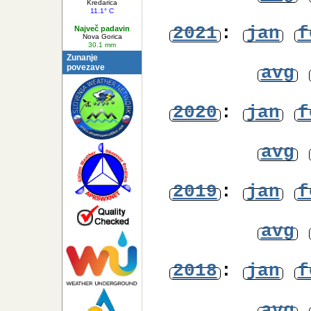
Najnižja
avg
Temperatura
Kredarica
11.1° C
2021
:
jan
f
Največ padavin
Nova Gorica
30.1 mm
Zunanje
povezave
avg
2020
:
jan
f
avg
2019
:
jan
f
avg
2018
:
jan
f