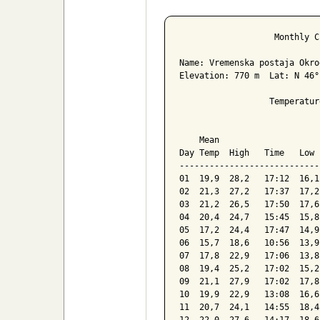
Poročilo za 
                   Monthly C
Name: Vremenska postaja Okro
Elevation: 770 m  Lat: N 46°
                  Temperatur
                            
    Mean                    
Day Temp  High   Time   Low 
----------------------------
01  19,9  28,2   17:12  16,1
02  21,3  27,2   17:37  17,2
03  21,2  26,5   17:50  17,6
04  20,4  24,7   15:45  15,8
05  17,2  24,4   17:47  14,9
06  15,7  18,6   10:56  13,9
07  17,8  22,9   17:06  13,8
08  19,4  25,2   17:02  15,2
09  21,1  27,9   17:02  17,8