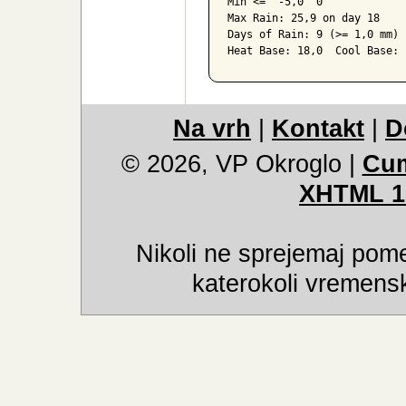
Max <=   0,0  0

Min <=   0,0  0

Min <=  -5,0  0

Max Rain: 25,9 on day 18

Days of Rain: 9 (>= 1,0 mm) 
Heat Base: 18,0  Cool Base: 
Na vrh
|
Kontakt
|
D
© 2026, VP Okroglo
|
Cum
XHTML 1
Nikoli ne sprejemaj pome
katerokoli vremensk