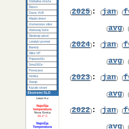
Fotogalerija
avg
SIWN Mesonet
Globalna mreža
Števci
2025
:
jan
f
Davis VUE
Hladni dnevi
Vremenske slike
avg
Vodostaj Soče
Sledenje plovil
Letalski promet
2024
:
jan
f
Banerji
Slike VP
avg
Pripomočki
Smučišče
Povezave
2023
:
jan
f
Vizitka
Stanje
Kazalo strani
avg
Ekstremi SLO
Zadnjih 24 ur
Najvišja
2022
:
jan
f
temperatura
Nova Gorica
39.2° C