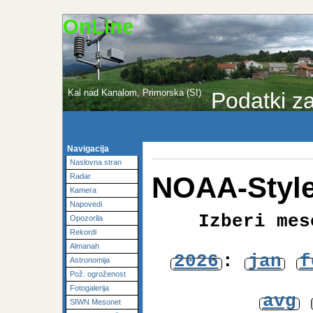
OnLine
Kal nad Kanalom, Primorska (SI)
Podatki za
Navigacija
Naslovna stran
NOAA-Style
Radar
Kamera
Napovedi
Izberi mes
Opozorila
Rekordi
Almanah
2026
:
jan
f
Astronomija
Pož. ogroženost