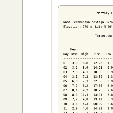
Poročilo za 
                   Monthly C
Name: Vremenska postaja Okro
Elevation: 770 m  Lat: N 46°
                  Temperatur
                            
    Mean                    
Day Temp  High   Time   Low 
----------------------------
01   3,0   6,8   12:26   1,1
02   3,2   8,9   14:52   0,9
03   2,0   4,1   10:06   0,9
04   3,1   7,2   13:09   1,3
05   6,0   7,3   22:56   3,9
06   7,7   8,2   17:56   6,9
07   8,4   9,2   18:25   7,6
08   8,8  11,4   13:01   7,8
09   7,2   9,8   13:12   5,3