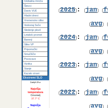
Fotogalerija
avg
SIWN Mesonet
Globalna mreža
Števci
2025
:
jan
f
Davis VUE
Hladni dnevi
Vremenske slike
avg
Vodostaj Soče
Sledenje plovil
Letalski promet
2024
:
jan
f
Banerji
Slike VP
avg
Pripomočki
Smučišče
Povezave
2023
:
jan
f
Vizitka
Stanje
Kazalo strani
avg
Ekstremi SLO
Zadnjih 24 ur
Najvišja
2022
:
jan
f
temperatura
Crnomelj
37.7° C