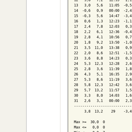
10   4,4   6,3   00:00   2,6
11   2,9   4,6   14:22   1,0
12   3,8   7,2   12:35   2,1
13   3,0   5,6   11:05  -0,5
14  -0,6   0,9   00:00  -2,4
15  -0,3   5,6   14:47  -3,4
16   0,6   1,3   12:23  -1,1
17   2,4   7,8   12:03   0,3
18   2,2   6,1   12:36  -0,4
19   2,8   4,1   10:56   0,7
20   1,8   9,2   13:50  -1,0
21   3,5  11,0   13:38   0,9
22   2,0   8,6   12:51  -1,5
23   3,6   8,8   14:23   0,3
24   5,3  12,3   12:28   2,6
25   2,8   3,6   11:39   1,8
26   4,3   5,1   16:35   2,9
27   5,3   8,6   11:19   3,6
28   5,8  12,3   12:42   3,6
29   5,7  13,2   11:57   1,5
30   3,3   8,0   14:03   1,6
31   2,6   3,1   00:00   2,3
----------------------------
     3,8  13,2    29    -3,4