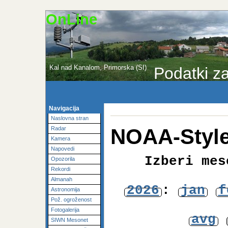
OnLine
Kal nad Kanalom, Primorska (SI)
Podatki za
Navigacija
Naslovna stran
NOAA-Style
Radar
Kamera
Napovedi
Izberi mes
Opozorila
Rekordi
Almanah
2026
:
jan
f
Astronomija
Pož. ogroženost