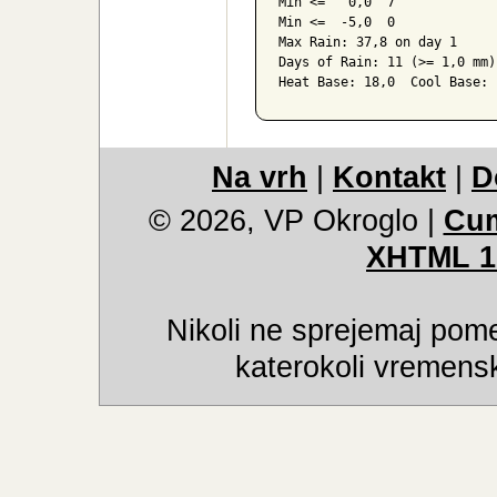
Max >=  30,0  0

Max <=   0,0  0

Min <=   0,0  7

Min <=  -5,0  0

Max Rain: 37,8 on day 1

Days of Rain: 11 (>= 1,0 mm)
Heat Base: 18,0  Cool Base: 
Na vrh
|
Kontakt
|
D
© 2026, VP Okroglo
|
Cum
XHTML 1
Nikoli ne sprejemaj pome
katerokoli vremensk