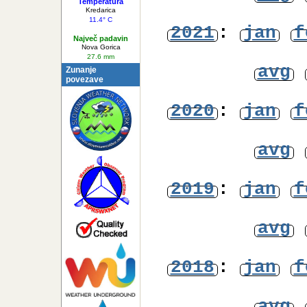
avg
Najnižja
Temperatura
Kredarica
11.4° C
2021
:
jan
f
Največ padavin
Nova Gorica
27.6 mm
avg
Zunanje
povezave
2020
:
jan
f
avg
2019
:
jan
f
avg
2018
:
jan
f