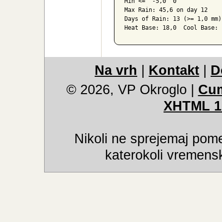
Max <=   0,0  0

Min <=   0,0  0

Min <=  -5,0  0

Max Rain: 45,6 on day 12

Days of Rain: 13 (>= 1,0 mm)
Heat Base: 18,0  Cool Base: 
Na vrh
|
Kontakt
|
D
© 2026, VP Okroglo
|
Cum
XHTML 1
Nikoli ne sprejemaj pome
katerokoli vremensk