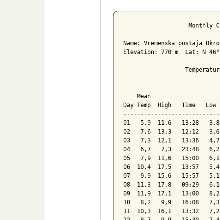
Poročilo za 
                   Monthly C
Name: Vremenska postaja Okro
Elevation: 770 m  Lat: N 46°
                  Temperatur
                            
    Mean                    
Day Temp  High   Time   Low 
----------------------------
01   5,9  11,6   13:28   3,8
02   7,6  13,3   12:12   3,6
03   7,3  12,1   13:36   4,7
04   6,7   7,3   23:48   6,2
05   7,9  11,6   15:00   6,1
06  10,4  17,5   13:57   5,4
07   9,9  15,6   15:57   5,1
08  11,3  17,8   09:29   6,1
09  11,9  17,1   13:00   8,2