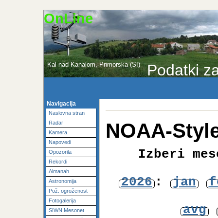
OnLine
Kal nad Kanalom, Primorska (SI)
Podatki za
Navigacija
Naslovna stran
NOAA-Style
Radar
Kamera
Napovedi
Izberi mes
Opozorila
Rekordi
Almanah
2026
:
jan
f
Astronomija
Pož. ogroženost