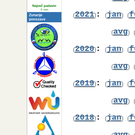
Najnižja
Temperatura
avg
0° C
Največ padavin
0 mm
2021
:
jan
f
Zunanje
povezave
avg
2020
:
jan
f
avg
2019
:
jan
f
avg
2018
:
jan
f