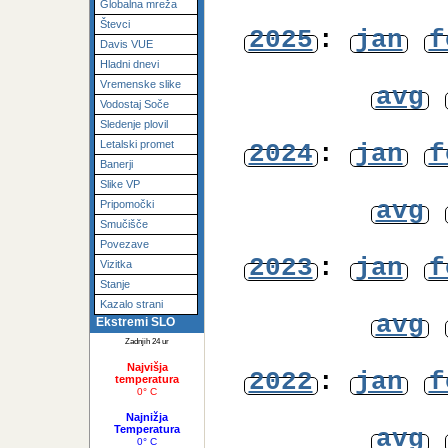
Fotogalerija
avg
SIWN Mesonet
Globalna mreža
Števci
2025
:
jan
f
Davis VUE
Hladni dnevi
Vremenske slike
avg
Vodostaj Soče
Sledenje plovil
Letalski promet
2024
:
jan
f
Banerji
Slike VP
avg
Pripomočki
Smučišče
Povezave
2023
:
jan
f
Vizitka
Stanje
Kazalo strani
avg
Ekstremi SLO
Zadnjih 24 ur
Najvišja
2022
:
jan
f
temperatura
0° C