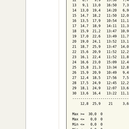
10   8,2   9,9   16:08   7,3
11  10,3  16,1   13:32   7,2
12   8,7   9,9   15:30   7,4
13   9,1  13,0   16:50   7,3
14  13,0  19,4   14:20   6,9
15  14,7  18,2   11:50  12,0
16  13,5  17,9   10:54  11,1
17  14,7  18,9   14:11  11,3
18  15,9  21,2   13:47  10,9
19  17,0  22,6   13:49  11,7
20  19,0  24,1   13:52  13,1
21  18,7  25,9   13:47  14,0
22  15,6  20,9   11:52  12,2
23  16,1  22,4   11:52  11,8
24  16,6  23,0   15:09  12,4
25  15,8  21,3   13:34  12,8
26  15,9  20,9   10:49   9,4
27  12,4  18,5   17:56   7,5
28  17,5  24,9   12:45  12,2
29  18,1  24,9   12:07  13,6
30  13,6  16,4   13:22  11,1
----------------------------
    12,8  25,9    21     3,6
Max >=  30,0  0
