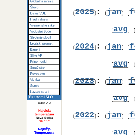
Fotogalerija
avg
SIWN Mesonet
Globalna mreža
Števci
2025
:
jan
f
Davis VUE
Hladni dnevi
Vremenske slike
avg
Vodostaj Soče
Sledenje plovil
Letalski promet
2024
:
jan
f
Banerji
Slike VP
avg
Pripomočki
Smučišče
Povezave
2023
:
jan
f
Vizitka
Stanje
Kazalo strani
avg
Ekstremi SLO
Zadnjih 24 ur
Najvišja
2022
:
jan
f
temperatura
Nova Gorica
39.5° C