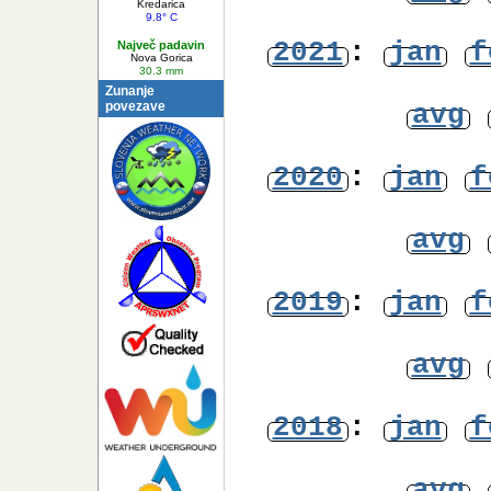
Najnižja
avg
Temperatura
Kredarica
9.8° C
2021
:
jan
f
Največ padavin
Nova Gorica
30.3 mm
Zunanje
povezave
avg
2020
:
jan
f
avg
2019
:
jan
f
avg
2018
:
jan
f