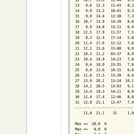
10  15,1  19,7   12:48   9,9
11  15,9  20,6   13:58   8,8
12  10,7  13,0   11:44   9,3
13   9,6  12,3   11:43   8,2
14   9,9  13,2   16:41   8,3
15   9,9  14,4   12:38   7,3
16  10,7  13,9   14:39   8,6
17   9,9  14,8   15:11   6,4
18  12,5  17,9   11:57   7,5
19   8,3  12,4   17:14   5,8
20  11,4  17,6   12:12   7,6
21  12,1  15,6   15:00   9,0
22  10,3  11,2   03:37   8,9
23  10,4  14,9   14:23   7,8
24   8,6  10,0   23:55   7,6
25   9,9  13,6   16:15   6,6
26  11,8  17,5   15:39   6,4
27  13,9  20,1   13:24  10,1
28  14,2  20,5   13:03   9,1
29  13,4  19,3   14:11   8,9
30  12,4  17,4   12:46   8,8
31  12,8  21,1   12:47   7,4
----------------------------
    11,0  21,1    31     1,9