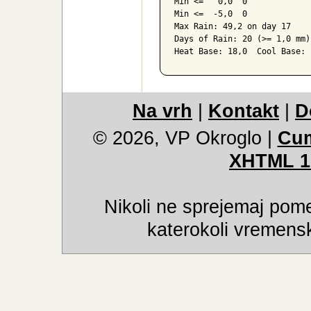
Max >=  30,0  0

Max <=   0,0  0

Min <=   0,0  0

Min <=  -5,0  0

Max Rain: 49,2 on day 17

Days of Rain: 20 (>= 1,0 mm)
Heat Base: 18,0  Cool Base: 
Na vrh
|
Kontakt
|
D
© 2026, VP Okroglo
|
Cum
XHTML 1
Nikoli ne sprejemaj pome
katerokoli vremensk