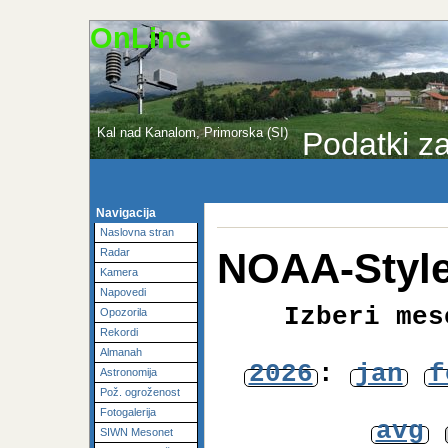
OnLine
Kal nad Kanalom, Primorska (SI)
Podatki za
Navigacija
Naslovna stran
NOAA-Style
Radar
Kamera
Napovedi
Izberi mes
Opozorila
Rekordi
Almanah
2026
:
jan
f
Astronomija
Pož. ogroženost