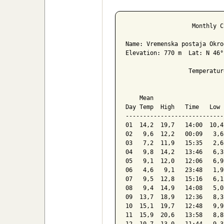
Poročilo za 
                   Monthly C
Name: Vremenska postaja Okro
Elevation: 770 m  Lat: N 46°
                  Temperatur
                            
    Mean                    
Day Temp  High   Time   Low 
----------------------------
01  14,2  19,7   14:00  10,4
02   9,6  12,2   00:09   3,6
03   7,2  11,9   15:35   2,6
04   9,8  14,2   13:46   6,3
05   9,1  12,0   12:06   6,9
06   4,6   9,1   23:48   1,9
07   9,5  12,8   15:16   6,1
08   9,4  14,9   14:08   5,0
09  13,7  18,9   12:36   8,3