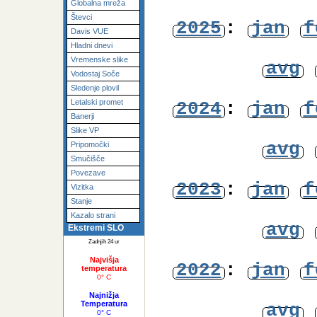
Fotogalerija
avg
SIWN Mesonet
Globalna mreža
Števci
2025
:
jan
f
Davis VUE
Hladni dnevi
Vremenske slike
avg
Vodostaj Soče
Sledenje plovil
Letalski promet
2024
:
jan
f
Banerji
Slike VP
avg
Pripomočki
Smučišče
Povezave
2023
:
jan
f
Vizitka
Stanje
Kazalo strani
avg
Ekstremi SLO
Zadnjih 24 ur
Najvišja
2022
:
jan
f
temperatura
0° C