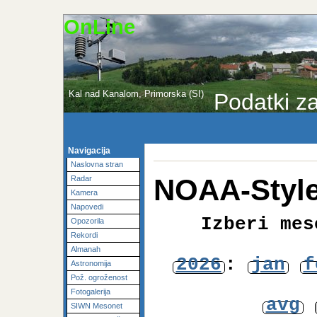
OnLine
Kal nad Kanalom, Primorska (SI)
Podatki za
Navigacija
Naslovna stran
NOAA-Style
Radar
Kamera
Napovedi
Izberi mes
Opozorila
Rekordi
Almanah
2026
:
jan
f
Astronomija
Pož. ogroženost