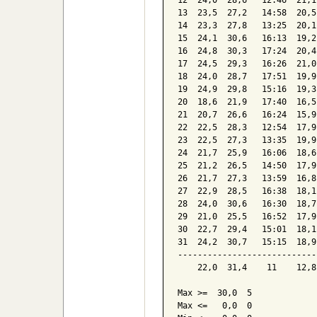
10  24,8  29,9   14:12  21,5
11  25,5  31,4   14:24  21,8
12  24,0  28,6   12:46  21,1
13  23,5  27,2   14:58  20,5
14  23,3  27,8   13:25  20,1
15  24,1  30,6   16:13  19,2
16  24,8  30,3   17:24  20,4
17  24,5  29,3   16:26  21,0
18  24,0  28,7   17:51  19,9
19  24,9  29,8   15:16  19,3
20  18,6  21,9   17:40  16,5
21  20,7  26,6   16:24  15,9
22  22,5  28,3   12:54  17,9
23  22,5  27,3   13:35  19,9
24  21,7  25,9   16:06  18,6
25  21,2  26,5   14:50  17,9
26  21,7  27,3   13:59  16,8
27  22,9  28,5   16:38  18,1
28  24,0  30,6   16:30  18,7
29  21,0  25,5   16:52  17,9
30  22,7  29,4   15:01  18,1
31  24,2  30,7   15:15  18,9
----------------------------
    22,0  31,4    11    12,8