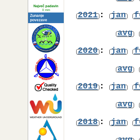
Najnižja
Temperatura
avg
0° C
Največ padavin
0 mm
2021
:
jan
f
Zunanje
povezave
avg
2020
:
jan
f
avg
2019
:
jan
f
avg
2018
:
jan
f