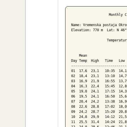
Poročilo za 
                   Monthly C
Name: Vremenska postaja Okro
Elevation: 770 m  Lat: N 46°
                  Temperatur
                            
    Mean                    
Day Temp  High   Time   Low 
----------------------------
01  17,6  23,1   10:35  14,1
02  18,4  23,1   13:10  14,7
03  16,9  21,9   16:55  13,7
04  16,3  22,4   15:45  12,8
05  19,0  24,1   17:15  14,3
06  19,5  24,1   16:50  15,6
07  20,4  24,2   13:38  16,9
08  22,6  28,8   17:02  18,0
09  24,2  28,7   15:20  20,8