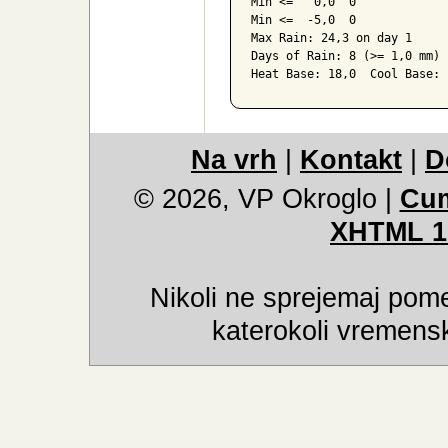
Max >=  30,0  5

Max <=   0,0  0

Min <=   0,0  0

Min <=  -5,0  0

Max Rain: 24,3 on day 1

Days of Rain: 8 (>= 1,0 mm) 
Heat Base: 18,0  Cool Base: 
Na vrh
|
Kontakt
|
D
© 2026, VP Okroglo
|
Cum
XHTML 1
Nikoli ne sprejemaj pome
katerokoli vremensk