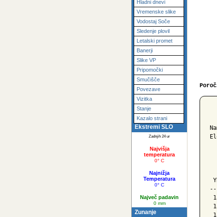
Hladni dnevi
Vremenske slike
Vodostaj Soče
Sledenje plovil
Letalski promet
Banerji
Slike VP
Pripomočki
Smučišče
Poroč
Povezave
Vizitka
Stanje
  
Kazalo strani
Ekstremi SLO
Na
El
Zadnjih 24 ur
Najvišja
  
temperatura
0° C
  
  
Najnižja
Temperatura
 Y
0° C
--
Največ padavin
 1
0 mm
 1
Zunanje
 1