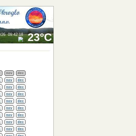
23°C
/26
09:42:18
+1,0°C
/hr
t
nov
dec
t
nov
dec
t
nov
dec
t
nov
dec
t
nov
dec
t
nov
dec
t
nov
dec
t
nov
dec
t
nov
dec