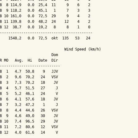
8  7 122,4   0.0  36,3  22    13    5    1

8  8 114,9   0.0  25,4  11     9    6    2

8  9 118,2   0.0  45,1   1     7    3    3

8 10 161,0   0.0  72,5  29     9    4    2

8 11 139,8   0.0  48,2  24    12    4    2

8 12  38,7   0.0  19,2   8     8    1    0

-------------------------------------------

    1548,2   0.0  72,5  okt  135   53   24

                              Wind Speed (km/h)

                        Dom

R MO   Avg.  Hi   Date  Dir

----------------------------

8  1   4,7  50,8    9   JJV

8  2   9,6  70,2   24   VSV

8  3   7,3  70,2   18    JV

8  4   5,7  51,5   27     J

8  5   5,2  46,1   24     V

8  6   4,1  57,6   18    JV

8  7   3,2  47,2    1     J

8  8   4,4  44,6   26   VSV

8  9   4,6  49,0   30    JV

8 10   7,4  96,5   29    JV

8 11   7,2  80,6   12   VSV

8 12   4,0  61,6   14     V
