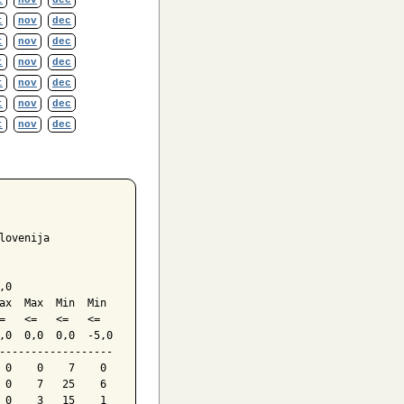
t
nov
dec
t
nov
dec
t
nov
dec
t
nov
dec
t
nov
dec
t
nov
dec
t
nov
dec
ovenija

0

ax  Max  Min  Min

=   <=   <=   <=

,0  0,0  0,0  -5,0

------------------

 0    0    7    0

 0    7   25    6

 0    3   15    1
