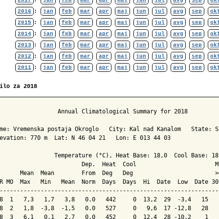
2017
:
jan
feb
mar
apr
maj
jun
jul
avg
sep
ok
2016
:
jan
feb
mar
apr
maj
jun
jul
avg
sep
ok
2015
:
jan
feb
mar
apr
maj
jun
jul
avg
sep
ok
2014
:
jan
feb
mar
apr
maj
jun
jul
avg
sep
ok
2013
:
jan
feb
mar
apr
maj
jun
jul
avg
sep
ok
2012
:
jan
feb
mar
apr
maj
jun
jul
avg
sep
ok
2011
:
jan
feb
mar
apr
maj
jun
jul
avg
sep
ok
ilo za 2018
                 Annual Climatological Summary for 2018

me: Vremenska postaja Okroglo   City: Kal nad Kanalom   State: Sl
evation: 770 m  Lat: N 46 04 21   Lon: E 013 44 03

                Temperature (°C), Heat Base: 18,0  Cool Base: 18,
                        Dep.  Heat  Cool                       M
      Mean  Mean        From  Deg   Deg                        >
R MO  Max   Min   Mean  Norm  Days  Days  Hi  Date  Low  Date 30
----------------------------------------------------------------
8  1   7,3   1,7   3,8   0.0   442     0  13,2  29  -3,4   15   
8  2   1,8  -3,8  -1,5   0.0   527     0   9,6  17 -12,8   28   
8  3   6,1   0,1   2,7   0.0   452     0  12,4  28 -10,2    1   