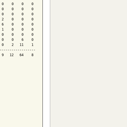
 0    0    0    0

 0    0    0    0

 0    0    0    0

 2    0    0    0

 6    0    0    0

 1    0    0    0

 0    0    0    0

 0    0    6    0

 0    2   11    1

------------------

 9   12   64    8
