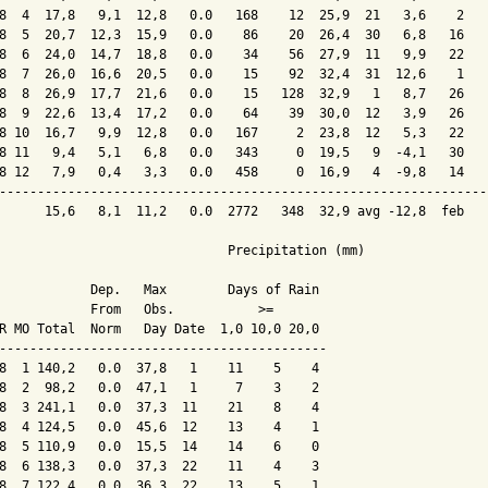
8  4  17,8   9,1  12,8   0.0   168    12  25,9  21   3,6    2   
8  5  20,7  12,3  15,9   0.0    86    20  26,4  30   6,8   16   
8  6  24,0  14,7  18,8   0.0    34    56  27,9  11   9,9   22   
8  7  26,0  16,6  20,5   0.0    15    92  32,4  31  12,6    1   
8  8  26,9  17,7  21,6   0.0    15   128  32,9   1   8,7   26   
8  9  22,6  13,4  17,2   0.0    64    39  30,0  12   3,9   26   
8 10  16,7   9,9  12,8   0.0   167     2  23,8  12   5,3   22   
8 11   9,4   5,1   6,8   0.0   343     0  19,5   9  -4,1   30   
8 12   7,9   0,4   3,3   0.0   458     0  16,9   4  -9,8   14   
----------------------------------------------------------------
      15,6   8,1  11,2   0.0  2772   348  32,9 avg -12,8  feb   
                              Precipitation (mm)

            Dep.   Max        Days of Rain

            From   Obs.           >=

R MO Total  Norm   Day Date  1,0 10,0 20,0

-------------------------------------------

8  1 140,2   0.0  37,8   1    11    5    4

8  2  98,2   0.0  47,1   1     7    3    2

8  3 241,1   0.0  37,3  11    21    8    4

8  4 124,5   0.0  45,6  12    13    4    1

8  5 110,9   0.0  15,5  14    14    6    0

8  6 138,3   0.0  37,3  22    11    4    3
