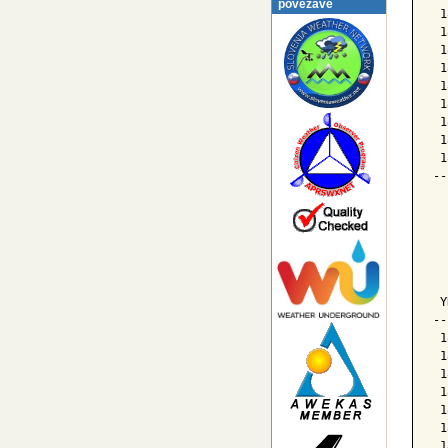
povezave
 1
 1
 1
 1
 1
 1
 1
 1
 1
--
  
  
  
  
 Y
--
 1
 1
 1
 1
 1
 1