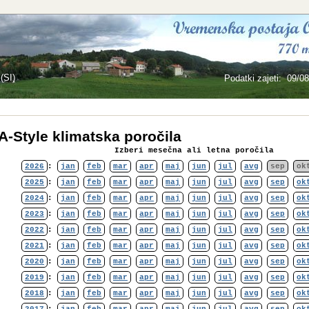
(SI)
Podatki zajeti
:
09/08
Temperatura:
23,3°C
-Style klimatska poročila
Izberi mesečna ali letna poročila
2026
:
jan
feb
mar
apr
maj
jun
jul
avg
sep
ok
2025
:
jan
feb
mar
apr
maj
jun
jul
avg
sep
ok
2024
:
jan
feb
mar
apr
maj
jun
jul
avg
sep
ok
2023
:
jan
feb
mar
apr
maj
jun
jul
avg
sep
ok
2022
:
jan
feb
mar
apr
maj
jun
jul
avg
sep
ok
2021
:
jan
feb
mar
apr
maj
jun
jul
avg
sep
ok
2020
:
jan
feb
mar
apr
maj
jun
jul
avg
sep
ok
2019
:
jan
feb
mar
apr
maj
jun
jul
avg
sep
ok
2018
:
jan
feb
mar
apr
maj
jun
jul
avg
sep
ok