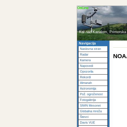
OnLine
Kal nad Kanalom, Primorska 
Navigacija
Naslovna stran
NOAA
Radar
Kamera
Napovedi
Opozorila
Rekordi
Almanah
Astronomija
Pož. ogroženost
Fotogalerija
SIWN Mesonet
Globalna mreža
Števci
Davis VUE