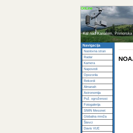
OnLine
Kal nad Kanalom, Primorska 
Navigacija
Naslovna stran
NOAA
Radar
Kamera
Napovedi
Opozorila
Rekordi
Almanah
Astronomija
Pož. ogroženost
Fotogalerija
SIWN Mesonet
Globalna mreža
Števci
Davis VUE