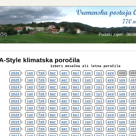
(SI)
Podatki zajeti
:
08/08
-Style klimatska poročila
Izberi mesečna ali letna poročila
2026
:
jan
feb
mar
apr
maj
jun
jul
avg
sep
ok
2025
:
jan
feb
mar
apr
maj
jun
jul
avg
sep
ok
2024
:
jan
feb
mar
apr
maj
jun
jul
avg
sep
ok
2023
:
jan
feb
mar
apr
maj
jun
jul
avg
sep
ok
2022
:
jan
feb
mar
apr
maj
jun
jul
avg
sep
ok
2021
:
jan
feb
mar
apr
maj
jun
jul
avg
sep
ok
2020
:
jan
feb
mar
apr
maj
jun
jul
avg
sep
ok
2019
:
jan
feb
mar
apr
maj
jun
jul
avg
sep
ok
2018
:
jan
feb
mar
apr
maj
jun
jul
avg
sep
ok