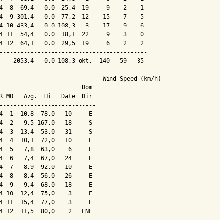
4  8  69,4   0.0  25,4  19     9    2    1

4  9 301,4   0.0  77,2  12    15    7    5

4 10 433,4   0.0 108,3   3    17    9    6

4 11  54,4   0.0  18,1  22     9    3    0

4 12  64,1   0.0  29,5  19     6    2    2

-------------------------------------------

    2053,4   0.0 108,3 okt.  140   59   35

                              Wind Speed (km/h)

                        Dom

R MO   Avg.  Hi   Date  Dir

----------------------------

4  1  10,8  78,0   10     E

4  2   9,5 167,0   18     S

4  3  13,4  53,0   31     S

4  4  10,1  72,0   10     E

4  5   7,8  63,0    6     E

4  6   7,4  67,0   24     E

4  7   8,9  92,0   10     E

4  8   8,4  56,0   26     E

4  9   9,4  68,0   18     E

4 10  12,4  75,0    3     E

4 11  15,4  77,0    3     E

4 12  11,5  80,0    2   ENE
