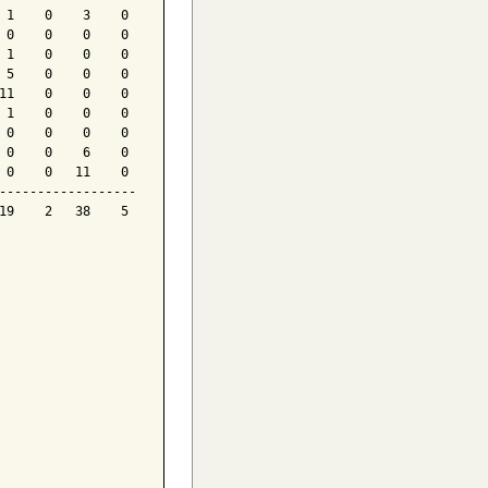
 1    0    3    0

 0    0    0    0

 1    0    0    0

 5    0    0    0

11    0    0    0

 1    0    0    0

 0    0    0    0

 0    0    6    0

 0    0   11    0

------------------

19    2   38    5
