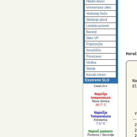
Hladni dnevi
Vremenske slike
Vodostaj Soče
Sledenje plovil
Letalski promet
Banerji
Slike VP
Pripomočki
Smučišče
Poroč
Povezave
Vizitka
Stanje
  
Kazalo strani
Ekstremi SLO
Na
El
Zadnjih 24 ur
Najvišja
  
temperatura
Nova Gorica
  
36.7° C
  
Najnižja
 Y
Temperatura
--
Kredarica
7.1° C
 2
 2
Največ padavin
Portoroz / Secovlje
 2