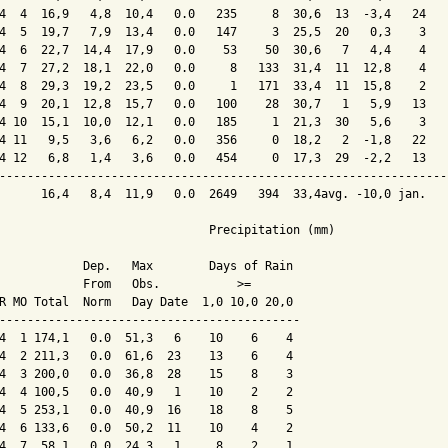
4  4  16,9   4,8  10,4   0.0   235     8  30,6  13  -3,4   24   
4  5  19,7   7,9  13,4   0.0   147     3  25,5  20   0,3    3   
4  6  22,7  14,4  17,9   0.0    53    50  30,6   7   4,4    4   
4  7  27,2  18,1  22,0   0.0     8   133  31,4  11  12,8    4   
4  8  29,3  19,2  23,5   0.0     1   171  33,4  11  15,8    2   
4  9  20,1  12,8  15,7   0.0   100    28  30,7   1   5,9   13   
4 10  15,1  10,0  12,1   0.0   185     1  21,3  30   5,6    3   
4 11   9,5   3,6   6,2   0.0   356     0  18,2   2  -1,8   22   
4 12   6,8   1,4   3,6   0.0   454     0  17,3  29  -2,2   13   
----------------------------------------------------------------
      16,4   8,4  11,9   0.0  2649   394  33,4avg. -10,0 jan.   
                              Precipitation (mm)

            Dep.   Max        Days of Rain

            From   Obs.           >=

R MO Total  Norm   Day Date  1,0 10,0 20,0

-------------------------------------------

4  1 174,1   0.0  51,3   6    10    6    4

4  2 211,3   0.0  61,6  23    13    6    4

4  3 200,0   0.0  36,8  28    15    8    3

4  4 100,5   0.0  40,9   1    10    2    2

4  5 253,1   0.0  40,9  16    18    8    5

4  6 133,6   0.0  50,2  11    10    4    2

4  7  58,1   0.0  24,3   1     8    2    1
