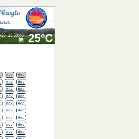
25°C
/26
13:50:48
t
nov
dec
t
nov
dec
t
nov
dec
t
nov
dec
t
nov
dec
t
nov
dec
t
nov
dec
t
nov
dec
t
nov
dec