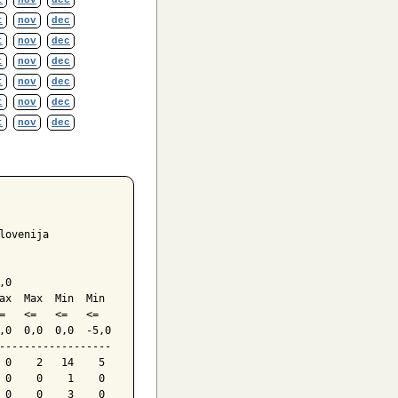
t
nov
dec
t
nov
dec
t
nov
dec
t
nov
dec
t
nov
dec
t
nov
dec
t
nov
dec
ovenija

0

ax  Max  Min  Min

=   <=   <=   <=

,0  0,0  0,0  -5,0

------------------

 0    2   14    5

 0    0    1    0

 0    0    3    0
