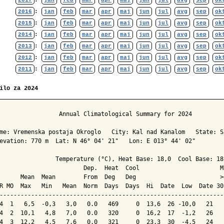
2017
:
jan
feb
mar
apr
maj
jun
jul
avg
sep
ok
2016
:
jan
feb
mar
apr
maj
jun
jul
avg
sep
ok
2015
:
jan
feb
mar
apr
maj
jun
jul
avg
sep
ok
2014
:
jan
feb
mar
apr
maj
jun
jul
avg
sep
ok
2013
:
jan
feb
mar
apr
maj
jun
jul
avg
sep
ok
2012
:
jan
feb
mar
apr
maj
jun
jul
avg
sep
ok
2011
:
jan
feb
mar
apr
maj
jun
jul
avg
sep
ok
ilo za 2024
                 Annual Climatological Summary for 2024

me: Vremenska postaja Okroglo   City: Kal nad Kanalom   State: Sl
evation: 770 m  Lat: N 46° 04' 21"   Lon: E 013° 44' 02"

                Temperature (°C), Heat Base: 18,0  Cool Base: 18,
                        Dep.  Heat  Cool                       M
      Mean  Mean        From  Deg   Deg                        >
R MO  Max   Min   Mean  Norm  Days  Days  Hi  Date  Low  Date 30
----------------------------------------------------------------
4  1   6,5  -0,3   3,0   0.0   469     0  13,6  26 -10,0   21   
4  2  10,1   4,8   7,0   0.0   320     0  16,2  17  -1,2   26   
4  3  12,2   4,5   7,6   0.0   321     0  23,3  30  -4,5   24   