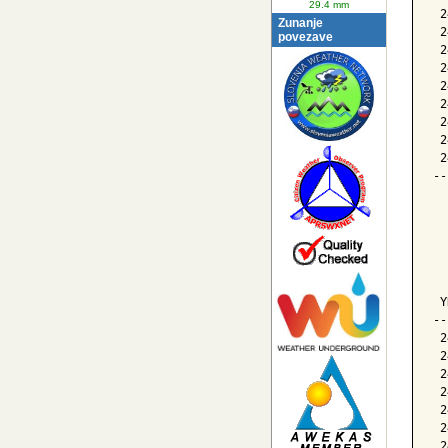
29.4 mm
 2
Zunanje
 2
povezave
 2
 2
 2
 2
 2
 2
 2
--
  
  
  
  
 Y
--
 2
 2
 2
 2
 2
 2
 2